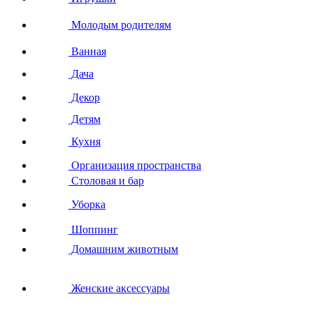
Молодым родителям
Ванная
Дача
Декор
Детям
Кухня
Организация пространства
Столовая и бар
Уборка
Шоппинг
Домашним животным
Женские аксессуары