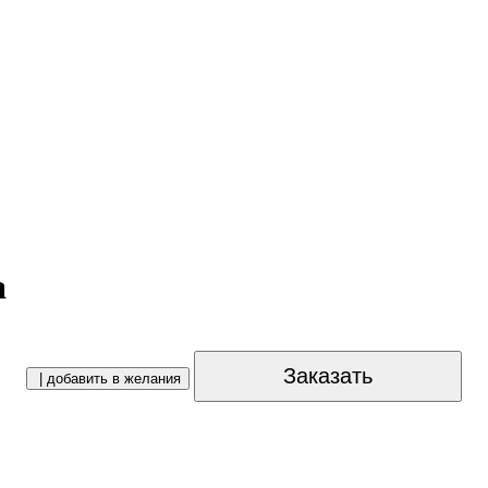
а
Заказать
| добавить в желания