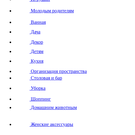
Молодым родителям
Ванная
Дача
Декор
Детям
Кухня
Организация пространства
Столовая и бар
Уборка
Шоппинг
Домашним животным
Женские аксессуары