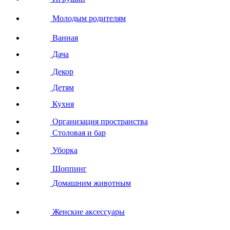
Молодым родителям
Ванная
Дача
Декор
Детям
Кухня
Организация пространства
Столовая и бар
Уборка
Шоппинг
Домашним животным
Женские аксессуары