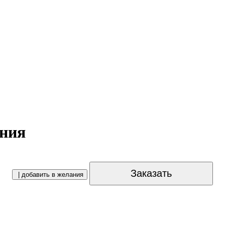
ания
Заказать
| добавить в желания