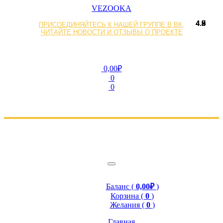
VEZOOKA
4.8
4.7
4.8
4.8
4.8
4.8
4.7
4.9
4.8
4.8
4.9
4.5
4.8
4.8
4.9
5
ПРИСОЕДИНЯЙТЕСЬ К НАШЕЙ ГРУППЕ В ВК,
ЧИТАЙТЕ НОВОСТИ И ОТЗЫВЫ О ПРОЕКТЕ
0,00₽
0
0
Баланс (
0,00₽
)
Корзина (
0
)
Желания (
0
)
Главная