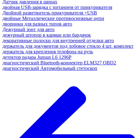
Датчик давления в шинах
двойная USB-зарядка с питанием от прикуривателя
Двойной разветвитель прикуривателя +USB
двойные Металлические противоснежные цепи
дворники для разных типов авто
Дежурный зонт для авто
дежурный штопор в карман или бардачок
декоративные полоски для внутренней отделки авто
держатель для документов под лобовое стекло 4 шт. комплект
держатель для крепления телефона на руль
детектор радара Junsun L6 1296P
диагностический Bluetooth-коннектер ELM327 OBD2
диагностический Автомобильный стетоскоп