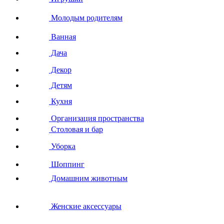
Молодым родителям
Ванная
Дача
Декор
Детям
Кухня
Организация пространства
Столовая и бар
Уборка
Шоппинг
Домашним животным
Женские аксессуары