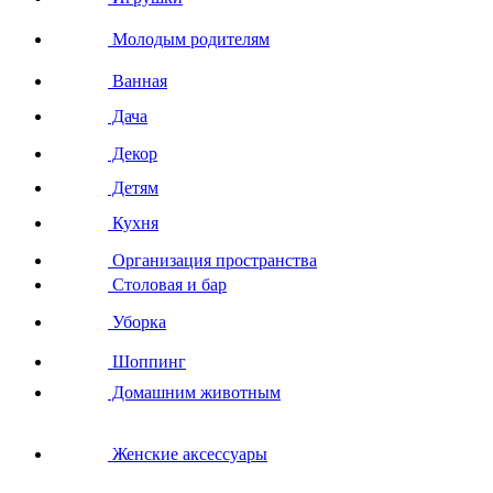
Молодым родителям
Ванная
Дача
Декор
Детям
Кухня
Организация пространства
Столовая и бар
Уборка
Шоппинг
Домашним животным
Женские аксессуары