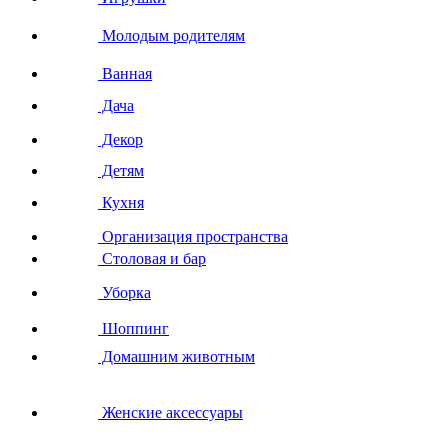
Молодым родителям
Ванная
Дача
Декор
Детям
Кухня
Организация пространства
Столовая и бар
Уборка
Шоппинг
Домашним животным
Женские аксессуары