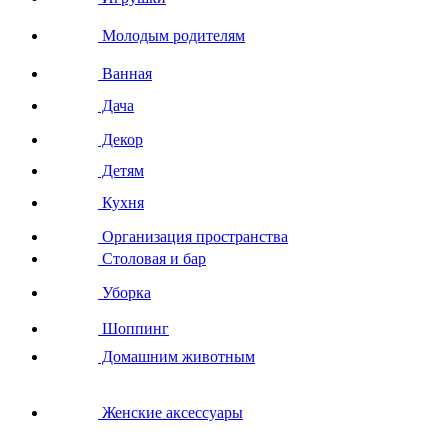
Молодым родителям
Ванная
Дача
Декор
Детям
Кухня
Организация пространства
Столовая и бар
Уборка
Шоппинг
Домашним животным
Женские аксессуары